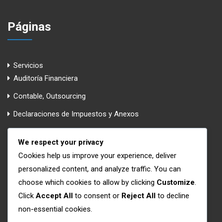
Páginas
Servicios
Auditoría Financiera
Contable, Outsourcing
Declaraciones de Impuestos y Anexos
Finanzas Corporativas y valoración de activos
We respect your privacy
Implementación y Evaluación de las NIIFs Completas y NIIF
Cookies help us improve your experience, deliver
para Pymes Microempresas
personalized content, and analyze traffic. You can
Levantamiento de Procesos
choose which cookies to allow by clicking
Customize
.
Click
Accept All
to consent or
Reject All
to decline
La Firma
non-essential cookies.
Capacitación