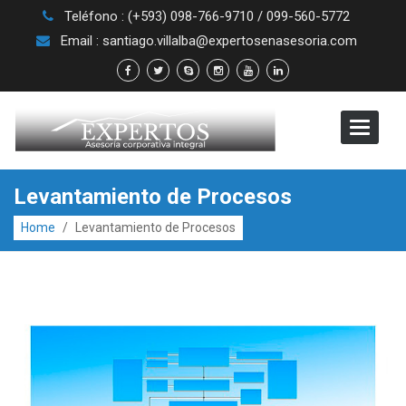
Teléfono : (+593) 098-766-9710 / 099-560-5772
Email : santiago.villalba@expertosenasesoria.com
Toggle
navigat
Levantamiento de Procesos
Home
/
Levantamiento de Procesos